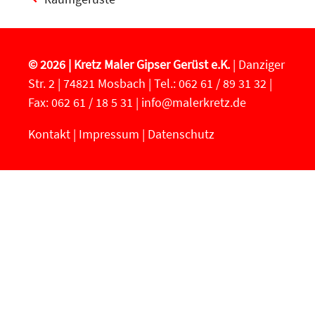
© 2026 | Kretz Maler Gipser Gerüst e.K.
| Danziger
Str. 2 | 74821 Mosbach | Tel.: 062 61 / 89 31 32 |
Fax: 062 61 / 18 5 31 |
info@malerkretz.de
Kontakt
|
Impressum
|
Datenschutz